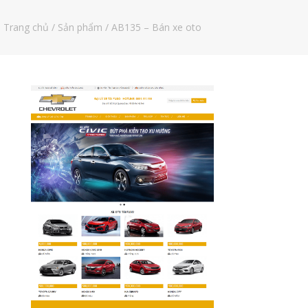
Trang chủ
/
Sản phẩm
/ AB135 – Bán xe oto