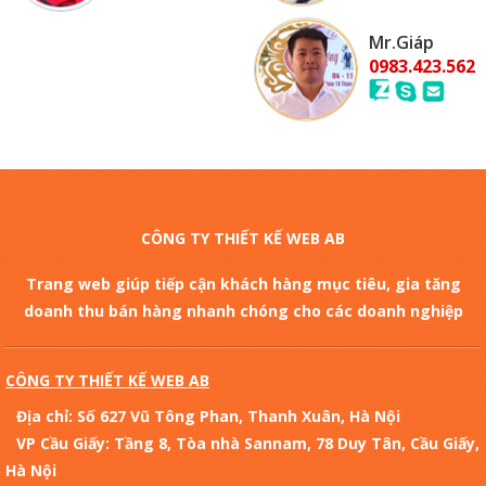
Mr.Giáp
0983.423.562
CÔNG TY THIẾT KẾ WEB AB
Trang web giúp tiếp cận khách hàng mục tiêu, gia tăng
doanh thu bán hàng nhanh chóng cho các doanh nghiệp
CÔNG TY THIẾT KẾ WEB AB
Địa chỉ: Số 627 Vũ Tông Phan, Thanh Xuân, Hà Nội
VP Cầu Giấy: Tầng 8, Tòa nhà Sannam, 78 Duy Tân, Cầu Giấy,
Hà Nội