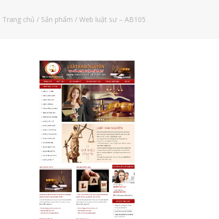
Trang chủ
/
Sản phẩm
/ Web luật sư – AB105